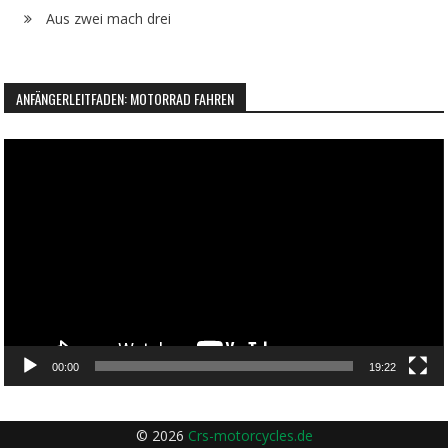
Aus zwei mach drei
ANFÄNGERLEITFADEN: MOTORRAD FAHREN
Video-
Player
00:00
19:22
© 2026
Crs-motorcycles.de